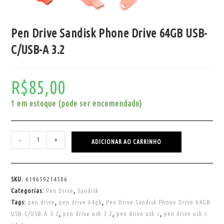
Pen Drive Sandisk Phone Drive 64GB USB-
C/USB-A 3.2
R$
85,00
1 em estoque (pode ser encomendado)
-
+
ADICIONAR AO CARRINHO
SKU:
619659214586
Categorias:
Pen Drive
,
Sandisk
Tags:
pen drive
,
pen drive 64gb
,
Pen Drive Sandisk Phone Drive 64GB
USB-C/USB-A 3.2
,
pen drive usb 3.2
,
pen drive usb c
,
pen drive usb c