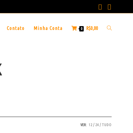
Contato
Minha Conta
R$
0,00
0
k
VER:
12
24
TUDO