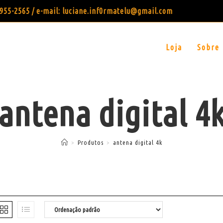
99955-2565 / e-mail: luciane.inf0rmatelu@gmail.com
Loja
Sobre
antena digital 4
>
Produtos
>
antena digital 4k