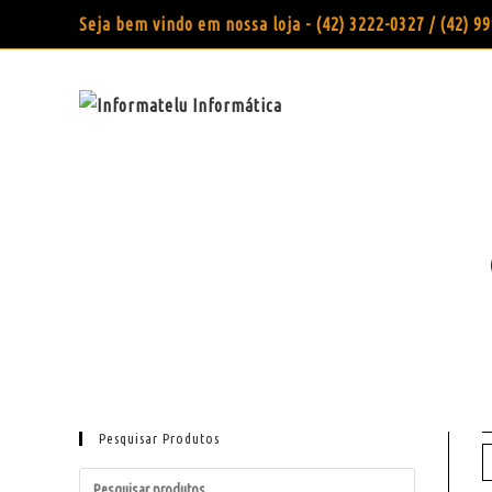
Seja bem vindo em nossa loja - (42) 3222-0327 / (42) 
Pesquisar Produtos