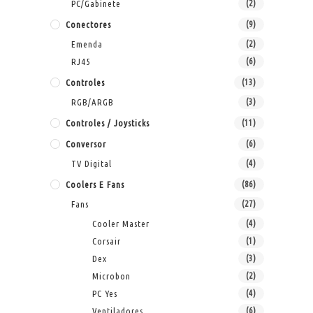
PC/Gabinete
(2)
Conectores
(9)
Emenda
(2)
RJ45
(6)
Controles
(13)
RGB/ARGB
(3)
Controles / Joysticks
(11)
Conversor
(6)
TV Digital
(4)
Coolers E Fans
(86)
Fans
(27)
Cooler Master
(4)
Corsair
(1)
Dex
(3)
Microbon
(2)
PC Yes
(4)
Ventiladores
(6)