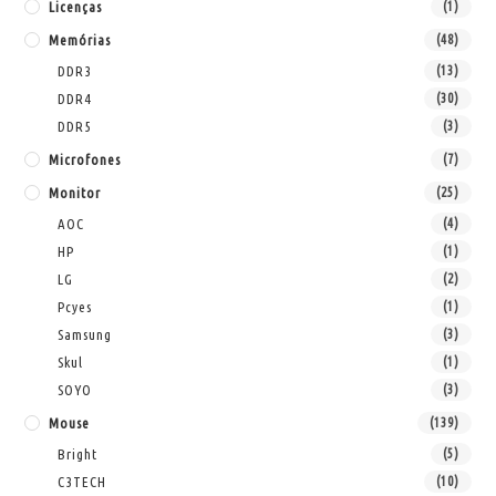
Licenças
(1)
Memórias
(48)
DDR3
(13)
DDR4
(30)
DDR5
(3)
Microfones
(7)
Monitor
(25)
AOC
(4)
HP
(1)
LG
(2)
Pcyes
(1)
Samsung
(3)
Skul
(1)
SOYO
(3)
Mouse
(139)
Bright
(5)
C3TECH
(10)