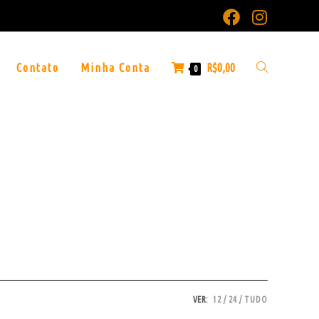
Contato
Minha Conta
R$
0,00
0
VER:
12
24
TUDO