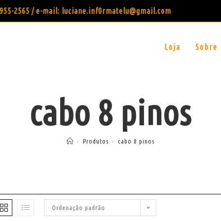
99955-2565 / e-mail: luciane.inf0rmatelu@gmail.com
Loja
Sobre
cabo 8 pinos
>
Produtos
>
cabo 8 pinos
Ordenação padrão