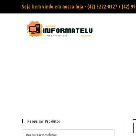
Seja bem vindo em nossa loja - (42) 3222-0327 / (42) 
Pesquisar Produtos