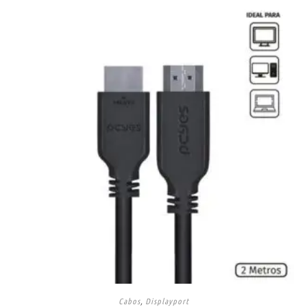
Cabos
,
Displayport