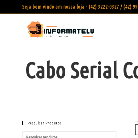
Seja bem vindo em nossa loja - (42) 3222-0327 / (42) 
Cabo Serial C
Pesquisar Produtos