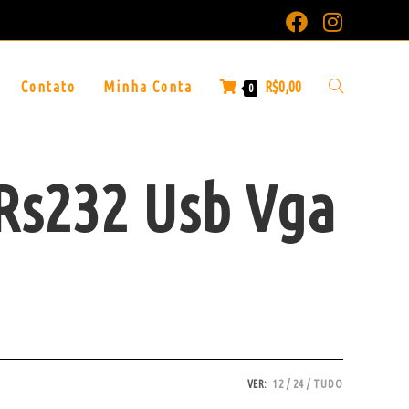
Contato
Minha Conta
R$
0,00
0
 Rs232 Usb Vga
VER:
12
24
TUDO