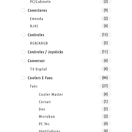
PC/Gabinete
(2)
Conectores
(9)
Emenda
(2)
RJ45
(6)
Controles
(13)
RGB/ARGB
(3)
Controles / Joysticks
(11)
Conversor
(6)
TV Digital
(4)
Coolers E Fans
(86)
Fans
(27)
Cooler Master
(4)
Corsair
(1)
Dex
(3)
Microbon
(2)
PC Yes
(4)
Ventiladores
(6)