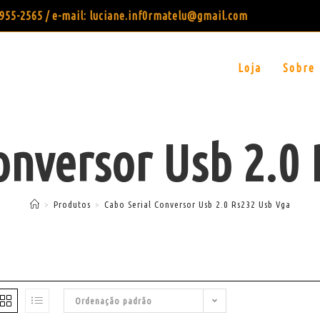
99955-2565 / e-mail: luciane.inf0rmatelu@gmail.com
Loja
Sobre
onversor Usb 2.0
>
Produtos
>
Cabo Serial Conversor Usb 2.0 Rs232 Usb Vga
Ordenação padrão