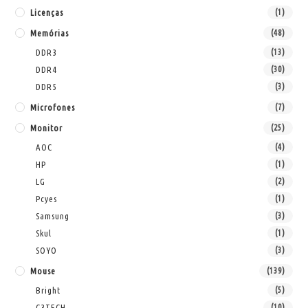
Licenças
(1)
Memórias
(48)
DDR3
(13)
DDR4
(30)
DDR5
(3)
Microfones
(7)
Monitor
(25)
AOC
(4)
HP
(1)
LG
(2)
Pcyes
(1)
Samsung
(3)
Skul
(1)
SOYO
(3)
Mouse
(139)
Bright
(5)
C3TECH
(10)