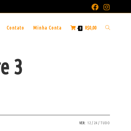
Contato
Minha Conta
R$
0,00
0
e 3
VER:
12
24
TUDO