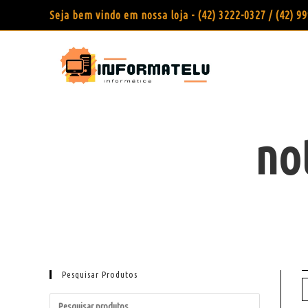
Seja bem vindo em nossa loja - (42) 3222-0327 / (42) 
no
Pesquisar Produtos