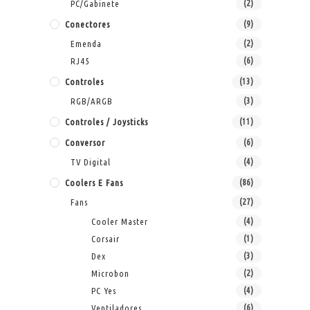
PC/Gabinete
(2)
Conectores
(9)
Emenda
(2)
RJ45
(6)
Controles
(13)
RGB/ARGB
(3)
Controles / Joysticks
(11)
Conversor
(6)
TV Digital
(4)
Coolers E Fans
(86)
Fans
(27)
Cooler Master
(4)
Corsair
(1)
Dex
(3)
Microbon
(2)
PC Yes
(4)
Ventiladores
(6)