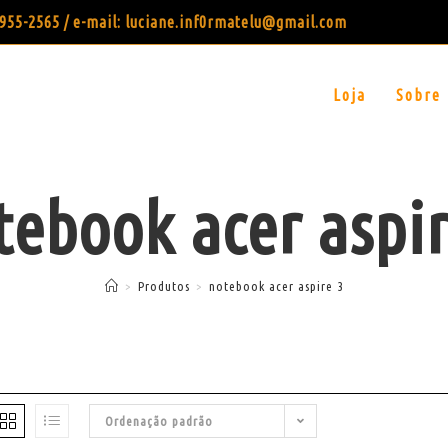
99955-2565 / e-mail: luciane.inf0rmatelu@gmail.com
Loja
Sobre
tebook acer aspir
>
Produtos
>
notebook acer aspire 3
Ordenação padrão