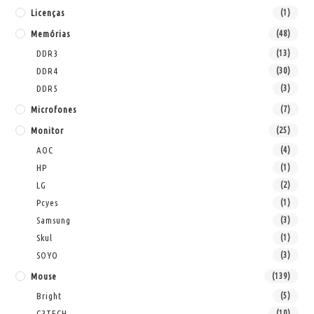
Licenças
(1)
Memórias
(48)
DDR3
(13)
DDR4
(30)
DDR5
(3)
Microfones
(7)
Monitor
(25)
AOC
(4)
HP
(1)
LG
(2)
Pcyes
(1)
Samsung
(3)
Skul
(1)
SOYO
(3)
Mouse
(139)
Bright
(5)
C3TECH
(10)