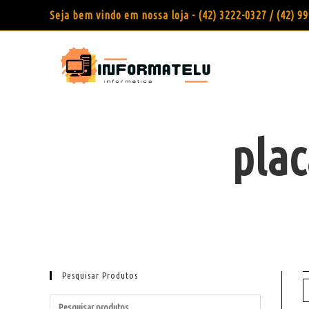
Seja bem vindo em nossa loja - (42) 3222-0327 / (42) 
plac
Pesquisar Produtos