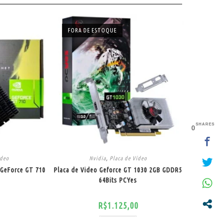
FORA DE ESTOQUE
SHARES
0
ídeo
Nvidia
,
Placa de Vídeo
 GeForce GT 710
Placa de Video Geforce GT 1030 2GB GDDR5
64Bits PCYes
R$
1.125,00