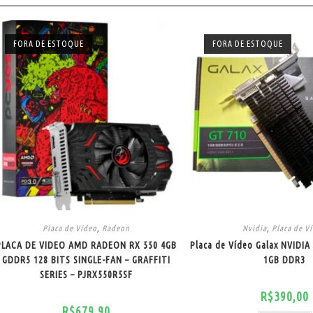
FORA DE ESTOQUE
FORA DE ESTOQUE
Placa de Vídeo
,
Radeon
Nvidia
,
Placa de V
PLACA DE VIDEO AMD RADEON RX 550 4GB
Placa de Vídeo Galax NVIDIA
GDDR5 128 BITS SINGLE-FAN – GRAFFITI
1GB DDR3
SERIES – PJRX550R5SF
R$
390,00
R$
679,90