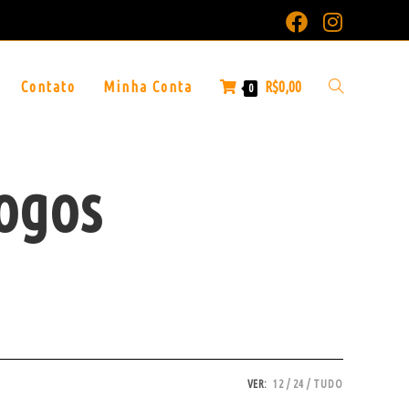
Contato
Minha Conta
R$
0,00
0
jogos
VER:
12
24
TUDO