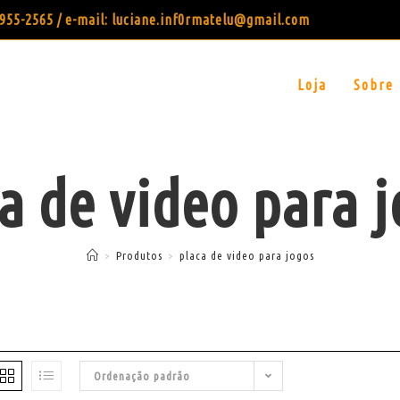
99955-2565 / e-mail: luciane.inf0rmatelu@gmail.com
Loja
Sobre
a de video para 
>
Produtos
>
placa de video para jogos
Ordenação padrão