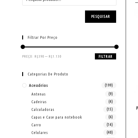
PESQUISAR
Filtrar Por Preço
PREÇO:
R$390
—
R$1.130
FILTRAR
Categorias De Produto
Acessórios
(199)
Antenas
(9)
Cadeiras
(4)
Calculadoras
(15)
Capas e Case para notebook
(6)
Carro
(14)
Celulares
(40)