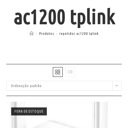
ac1200 tplink
>
Produtos
>
repetidor ac1200 tplink
Ordenação padrão
FORA DE ESTOQUE