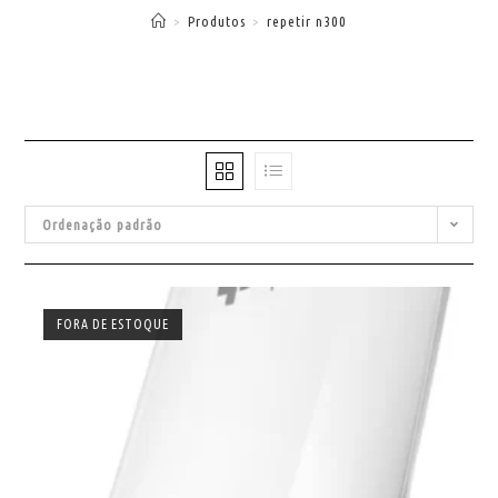
>
Produtos
>
repetir n300
Ordenação padrão
FORA DE ESTOQUE