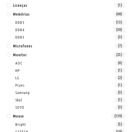
Licenças
(1)
Memórias
(48)
DDR3
(13)
DDR4
(30)
DDR5
(3)
Microfones
(7)
Monitor
(25)
AOC
(4)
HP
(1)
LG
(2)
Pcyes
(1)
Samsung
(3)
Skul
(1)
SOYO
(3)
Mouse
(139)
Bright
(5)
C3TECH
(10)