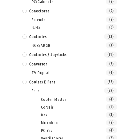
PC/Gabinete
(2)
Conectores
(9)
Emenda
(2)
RJ45
(6)
Controles
(13)
RGB/ARGB
(3)
Controles / Joysticks
(11)
Conversor
(6)
TV Digital
(4)
Coolers E Fans
(86)
Fans
(27)
Cooler Master
(4)
Corsair
(1)
Dex
(3)
Microbon
(2)
PC Yes
(4)
Ventiladores
(6)