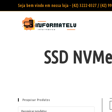
Seja bem vindo em nossa loja - (42) 3222-0327 / (42) 
SSD NVMe 
Pesquisar Produtos