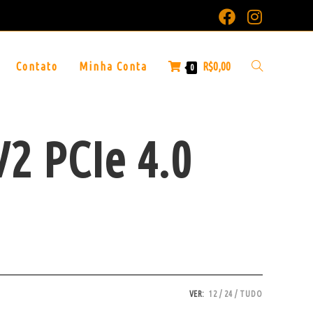
Contato
Minha Conta
R$
0,00
0
2 PCIe 4.0
VER:
12
24
TUDO