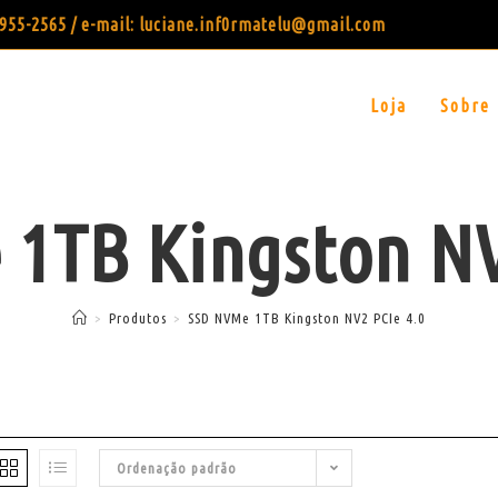
99955-2565 / e-mail: luciane.inf0rmatelu@gmail.com
Loja
Sobre
1TB Kingston NV
>
Produtos
>
SSD NVMe 1TB Kingston NV2 PCIe 4.0
Ordenação padrão