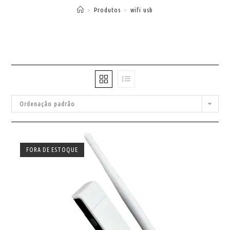
>
Produtos
>
wifi usb
Ordenação padrão
FORA DE ESTOQUE