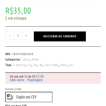
R$
35,00
2 em estoque
-
+
ADICIONAR AO CARRINHO
SKU:
7899744003698
Categorias:
Cabos
,
HDMI
Tags:
2 metros
,
2.0
,
2m
,
4k
,
cabo hdmi
,
hdmi
,
pix
2x
R$
17,50
Ou em até
de
Sem Juros - PagSeguro
Calcular o Frete
Não sei meu CEP