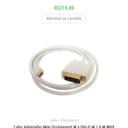
R$
210,00
Adicionar ao carrinho
Cabos
,
Displayport
Cabo Adaptador Mini Displayport M x DVI-D M 1,8 M MD9