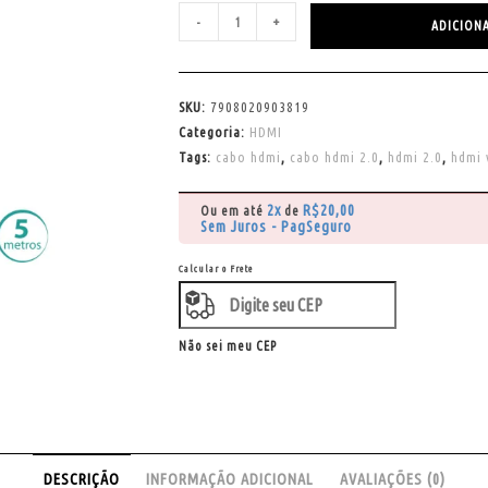
-
+
ADICION
SKU:
7908020903819
Categoria:
HDMI
Tags:
cabo hdmi
,
cabo hdmi 2.0
,
hdmi 2.0
,
hdmi 
2x
R$
20,00
Ou em até
de
Sem Juros - PagSeguro
Calcular o Frete
Não sei meu CEP
DESCRIÇÃO
INFORMAÇÃO ADICIONAL
AVALIAÇÕES (0)