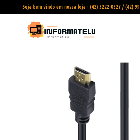
Seja bem vindo em nossa loja - (42) 3222-0327 / (42) 