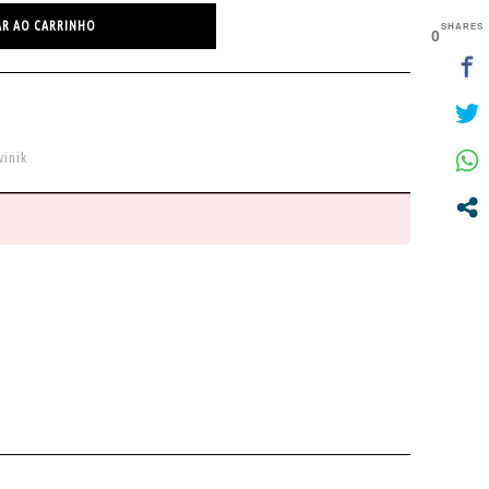
AR AO CARRINHO
SHARES
0
vinik