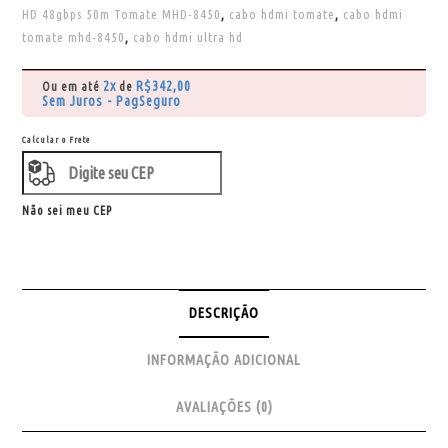
HD 48gbps 50m Tomate MHD-8450
,
cabo hdmi tomate
,
cabo hdmi
tomate mhd-8450
,
cabo hdmi ultra hd
2x
R$
342,00
Ou em até
de
Sem Juros - PagSeguro
Calcular o Frete
Não sei meu CEP
DESCRIÇÃO
INFORMAÇÃO ADICIONAL
AVALIAÇÕES (0)