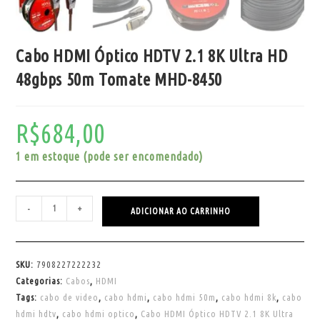
Cabo HDMI Óptico HDTV 2.1 8K Ultra HD
48gbps 50m Tomate MHD-8450
R$
684,00
1 em estoque (pode ser encomendado)
-
+
ADICIONAR AO CARRINHO
SKU:
7908227222232
Categorias:
Cabos
,
HDMI
Tags:
cabo de video
,
cabo hdmi
,
cabo hdmi 50m
,
cabo hdmi 8k
,
cabo
hdmi hdtv
,
cabo hdmi optico
,
Cabo HDMI Óptico HDTV 2.1 8K Ultra