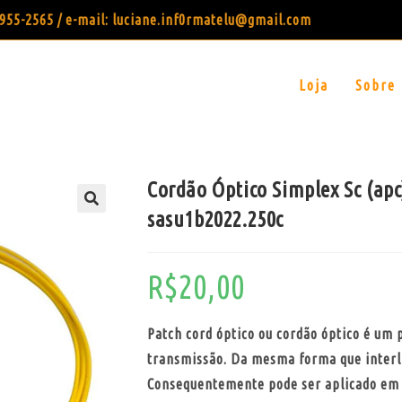
99955-2565 / e-mail: luciane.inf0rmatelu@gmail.com
Loja
Sobre
Cordão Óptico Simplex Sc (apc
sasu1b2022.250c
R$
20,00
Patch cord óptico ou cordão óptico é um 
transmissão. Da mesma forma que interli
Consequentemente pode ser aplicado em 