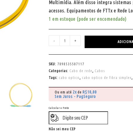
Multimídia. Além disso integra sistemas 
acessos. Equipamentos de FTTx e Rede Lo
1 em estoque (pode ser encomendado)
-
+
ADICION
SKU:
7898535507117
Categorias:
Cabo de rede
,
Cabos
Tags:
cabo optico
,
cabo optico de fibra simplex
2x
R$
10,00
Ou em até
de
Sem Juros - PagSeguro
Calcular o Frete
Não sei meu CEP