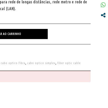
para rede de longas distâncias, rede metro e rede de
cal (LAN).
AR AO CARRINHO
,
cabo optico fibra
,
cabo optico simplex
,
fiber optic cable