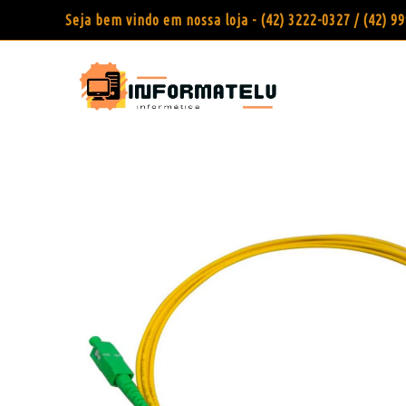
Seja bem vindo em nossa loja - (42) 3222-0327 / (42) 