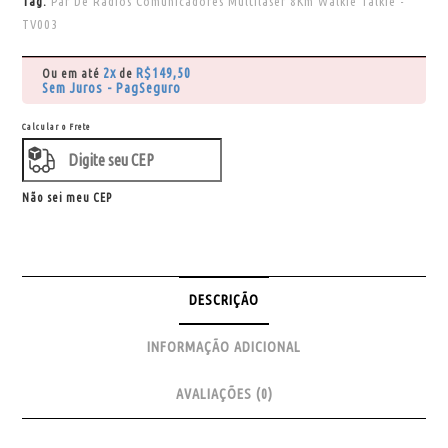
Tag:
Par De Rádios Comunicadores Multilaser 8Km Walkie Talkie -
TV003
2x
R$
149,50
Ou em até
de
Sem Juros - PagSeguro
Calcular o Frete
Não sei meu CEP
DESCRIÇÃO
INFORMAÇÃO ADICIONAL
AVALIAÇÕES (0)