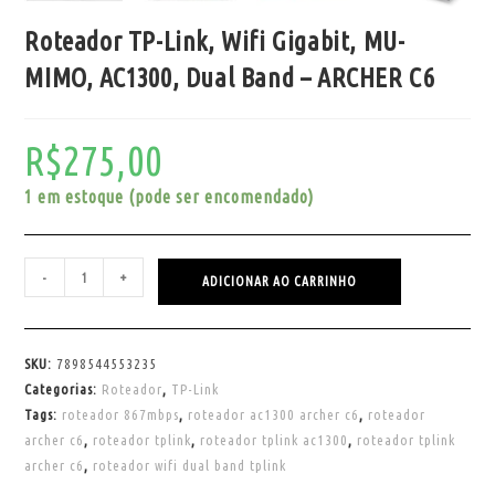
Roteador TP-Link, Wifi Gigabit, MU-
MIMO, AC1300, Dual Band – ARCHER C6
R$
275,00
1 em estoque (pode ser encomendado)
-
+
ADICIONAR AO CARRINHO
SKU:
7898544553235
Categorias:
Roteador
,
TP-Link
Tags:
roteador 867mbps
,
roteador ac1300 archer c6
,
roteador
archer c6
,
roteador tplink
,
roteador tplink ac1300
,
roteador tplink
archer c6
,
roteador wifi dual band tplink